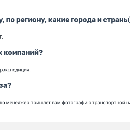
, по региону, какие города и страны
Г.
х компаний?
орэкспедиция.
за?
нию менеджер пришлет вам фотографию транспортной на